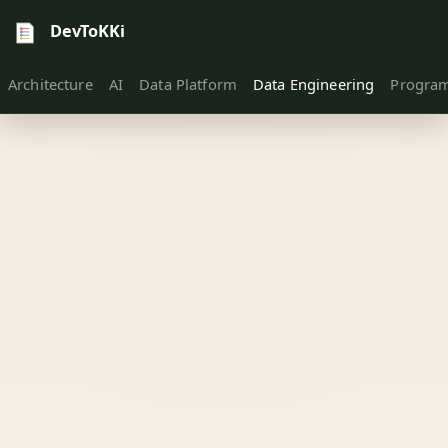
DevToKKi
Architecture
AI
Data Platform
Data Engineering
Progra